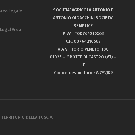
SOCIETA’ AGRICOLA ANTONIO E
Area Legale
ANTONIO GIOACCHINI SOCIETA’
SEMPLICE
Legal Area
P.IVA: IT00764210563
C.F.: 00764210563
VIA VITTORIO VENETO, 108
01025 – GROTTE DI CASTRO (VT) –
IT
Codice destinatario: W7YVJK9
L TERRITORIO DELLA TUSCIA.