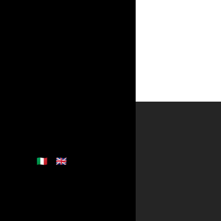
🇮🇹
🇬🇧
Italiano
English