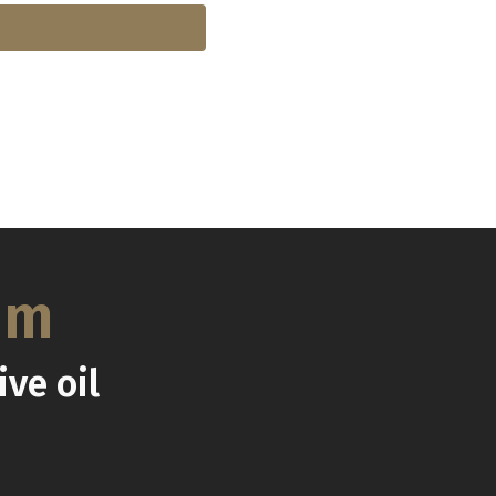
um
ve oil