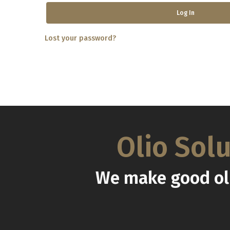
Log In
Lost your password?
Olio Sol
We make good oli