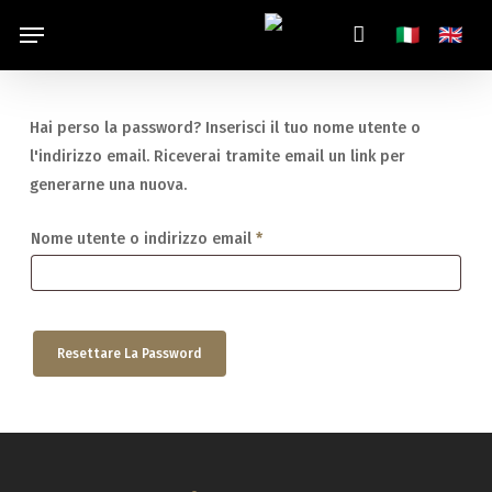
Skip
Menu
Italiano
Engl
🇮🇹
🇬🇧
to
main
content
Hai perso la password? Inserisci il tuo nome utente o
l'indirizzo email. Riceverai tramite email un link per
generarne una nuova.
Richiesto
Nome utente o indirizzo email
*
Resettare La Password