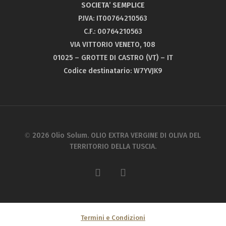
SOCIETA’ SEMPLICE
P.IVA: IT00764210563
C.F.: 00764210563
VIA VITTORIO VENETO, 108
01025 – GROTTE DI CASTRO (VT) – IT
Codice destinatario: W7YVJK9
© 2026 Olio Solum. OLIO EXTRA VERGINE DI OLIVA DEL
TERRITORIO DELLA TUSCIA.
facebook
instagram
Termini e Condizioni