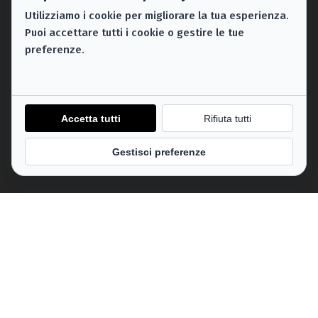
Cookie Policy
Utilizziamo i cookie per migliorare la tua esperienza.
Puoi accettare tutti i cookie o gestire le tue
Termini e condizioni
preferenze.
Legal Area
Informativa sulla Privacy
Cookie Policy
Privacy Policy
Accetta tutti
Rifiuta tutti
Cookie Policy
Gestisci preferenze
Terms & Conditions
SOCIETA’ AGRICOLA ANTONIO E ANTONIO GIOACCHINI
SOCIETA’ SEMPLICE
P.IVA: IT00764210563
C.F.: 00764210563
VIA VITTORIO VENETO, 108
01025 – GROTTE DI CASTRO (VT) – IT