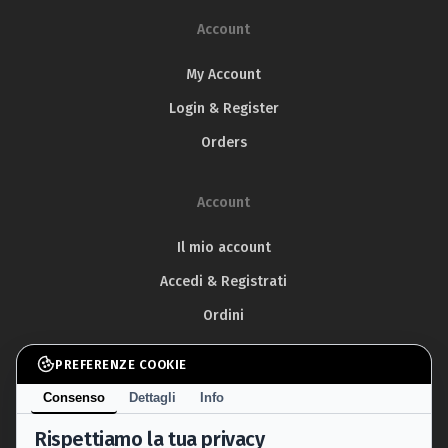
Account
My Account
Login & Register
Orders
Account
Il mio account
Accedi & Registrati
Ordini
PREFERENZE COOKIE
Area Legale
Consenso
Dettagli
Info
Privacy Policy
Rispettiamo la tua privacy